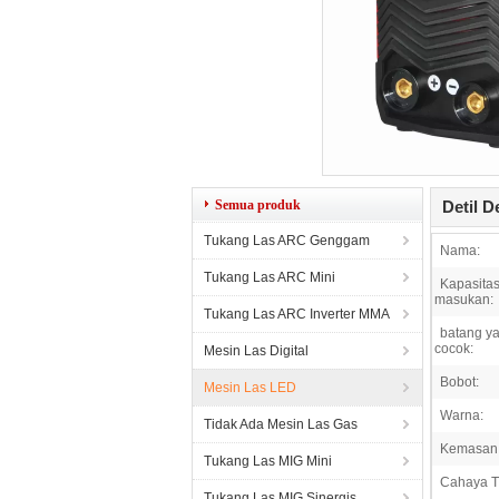
Semua produk
Detil D
Tukang Las ARC Genggam
Nama:
Tukang Las ARC Mini
Kapasita
masukan:
Tukang Las ARC Inverter MMA
batang y
cocok:
Mesin Las Digital
Bobot:
Mesin Las LED
Warna:
Tidak Ada Mesin Las Gas
Kemasan
Tukang Las MIG Mini
Cahaya T
Tukang Las MIG Sinergis