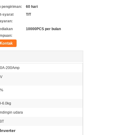
 pengiriman:
60 hari
t-syarat
T/T
ayaran:
ediakan
10000PCS per bulan
mpuan:
Kontak
40A-200Amp
5V
0%
0-6.0kg
ndingin udara
BT
Inverter