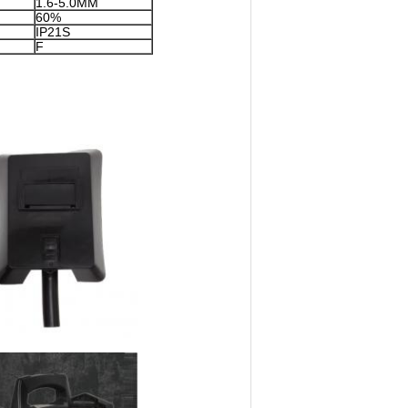
1.6-5.0MM
60%
IP21S
F