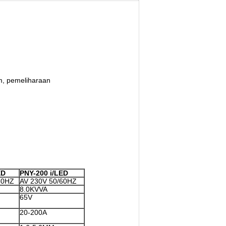
am, pemeliharaan
ED
PNY-200 i/LED
60HZ
AV 230V 50/60HZ
8.0KVVA
65V
20-200A