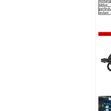
rentang
siklus
perlind
isolasi
aksesor