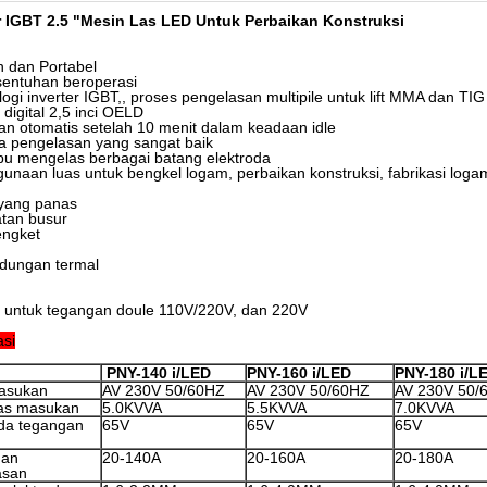
r IGBT 2.5 "Mesin Las LED Untuk Perbaikan Konstruksi
n dan Portabel
sentuhan beroperasi
logi inverter IGBT,, proses pengelasan multipile untuk lift MMA dan TIG
 digital 2,5 inci OELD
an otomatis setelah 10 menit dalam keadaan idle
ja pengelasan yang sangat baik
 mengelas berbagai batang elektroda
unaan luas untuk bengkel logam, perbaikan konstruksi, fabrikasi log
yang panas
tan busur
lengket
ndungan termal
a untuk tegangan doule 110V/220V, dan 220V
asi
PNY-140 i/LED
PNY-160 i/LED
PNY-180 i/L
asukan
AV 230V 50/60HZ
AV 230V 50/60HZ
AV 230V 50/
tas masukan
5.0KVVA
5.5KVVA
7.0KVVA
da tegangan
65V
65V
65V
uan
20-140A
20-160A
20-180A
asan