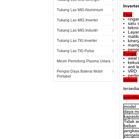
Inverte
Tukang Las MIG Aluminium
Fitur
ringa
Tukang Las MIG Inverter
satu 
tekno
Tukang Las MIG Industri
Layar
matik
kiner
Tukang Las TIG Inverter
mampu
pengg
Tukang Las TIG Pulsa
Fungsi
awal 
Mesin Pemotong Plasma Udara
kekua
anti 
VRD
Pengisi Daya Baterai Mobil
perli
Portabel
Voltase
tersedi
spesifik
model
daya m
kapasi
Tidak a
beban
jangka
pengel