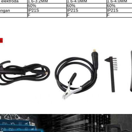
 elektroda
1.6-3.2MM
1.6-4.0MM
1.6-4.0MM
60%
60%
60%
ungan
IP21S
IP21S
IP21S
F
F
F
is