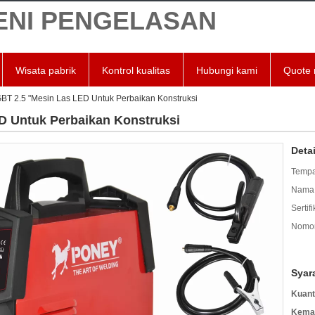
ENI PENGELASAN
Wisata pabrik
Kontrol kualitas
Hubungi kami
Quote 
IGBT 2.5 "Mesin Las LED Untuk Perbaikan Konstruksi
ED Untuk Perbaikan Konstruksi
Deta
Tempa
Nama 
Sertifi
Nomor
Syar
Kuant
Kemas