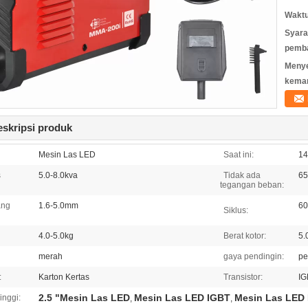
Waktu
Syara
pemb
Meny
kema
eskripsi produk
Mesin Las LED
Saat ini:
1
s
5.0-8.0kva
Tidak ada
6
tegangan beban:
ang
1.6-5.0mm
6
Siklus:
4.0-5.0kg
Berat kotor:
5.
merah
gaya pendingin:
pe
:
Karton Kertas
Transistor:
IG
2.5 "Mesin Las LED
Mesin Las LED IGBT
Mesin Las LED 
inggi:
,
,