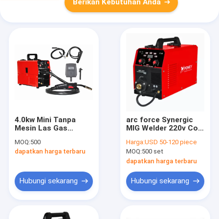
Berikan Kebutuhan Anda
4.0kw Mini Tanpa
arc force Synergic
Mesin Las Gas
MIG Welder 220v Co2
Teknologi Sinergis
Welding Machine
MOQ:
500
Harga:
USD 50-120 piece
Inverter
4.5kva-7.5kva
dapatkan harga terbaru
MOQ:
500 set
dapatkan harga terbaru
Hubungi sekarang
Hubungi sekarang