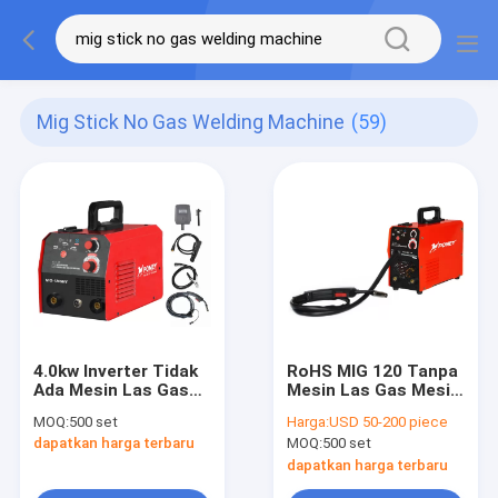
Mig Stick No Gas Welding Machine
(59)
4.0kw Inverter Tidak
RoHS MIG 120 Tanpa
Ada Mesin Las Gas
Mesin Las Gas Mesin
Flux Cored Wire Mig
Las Mini Mig Dengan
MOQ:
500 set
Harga:
USD 50-200 piece
Dan Stick Welder
MMA
dapatkan harga terbaru
MOQ:
500 set
dapatkan harga terbaru