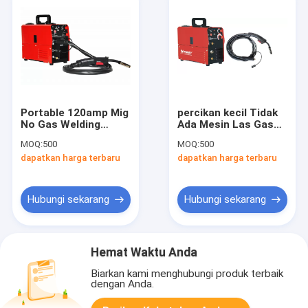
Portable 120amp Mig
percikan kecil Tidak
No Gas Welding
Ada Mesin Las Gas
Machine
30 Amp Mig Welder
MOQ:
500
MOQ:
500
Perlindungan Termal
4.0kva Kapasitas
dapatkan harga terbaru
dapatkan harga terbaru
Arc Force
input
Hubungi sekarang
Hubungi sekarang
Hemat Waktu Anda
Biarkan kami menghubungi produk terbaik
dengan Anda.