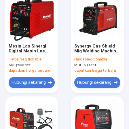
Mesin Las Sinergi
Synergy Gas Shield
Digital Mesin Las
Mig Welding Machine
Busur Co2 50/60HZ
200 Amp Satu
Harga:
Negitionable
Harga:
Negitionable
Sentuhan Set Up
MOQ:
500 set
MOQ:
500 set
dapatkan harga terbaru
dapatkan harga terbaru
Hubungi sekarang
Hubungi sekarang
Rumah
Produk
Tentang kami