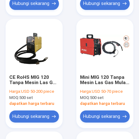
Hubungi sekarang
Hubungi sekarang
CE RoHS MIG 120
Mini MIG 120 Tanpa
Tanpa Mesin Las Gas
Mesin Las Gas Mulai
Mesin Las Mini Mig
Panas Dengan Senter
Harga:
USD 50-200 piece
Harga:
USD 50-70 piece
Dengan MMA
MIG Terpisah
MOQ:
500 set
MOQ:
500 set
dapatkan harga terbaru
dapatkan harga terbaru
Hubungi sekarang
Hubungi sekarang