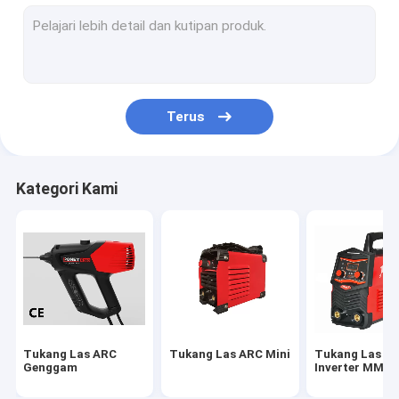
Tidak Ada Mesin Las Gas
Tukang Las MIG Mini
Tukang Las MIG Sinergis
Terus
Tukang Las MIG Aluminium
Tukang Las MIG Inverter
Kategori Kami
Tukang Las MIG Industri
Tukang Las TIG Inverter
Tukang Las TIG Pulsa
Mesin Pemotong Plasma Udara
Tukang Las ARC
Tukang Las ARC Mini
Tukang Las A
Pengisi Daya Baterai Mobil Portabel
Genggam
Inverter MMA