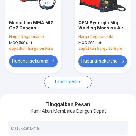
Tur Pabrik
Kontrol kualitas
Mesin Las MMA MIG
OEM Synergic Mig
Co2 Dengan
Welding Machine Air
Hubungi kami
Teknologi Sinergi
Cooling Easy Arc
Harga:
Negitionable
Harga:
Negitionable
Inverter
Mulai
MOQ:
500 set
MOQ:
500 set
Permintaan Penawaran
dapatkan harga terbaru
dapatkan harga terbaru
Hubungi sekarang
Hubungi sekarang
Tukang Las ARC Genggam
Lihat Lebih
Tukang Las ARC Mini
Tukang Las ARC Inverter MMA
Tinggalkan Pesan
Kami Akan Membalas Dengan Cepat
Mesin Las Digital
Mesin Las LED